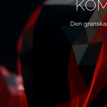
KOM
Den granska