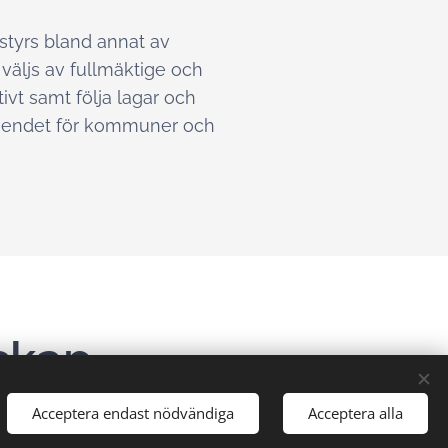
styrs bland annat av
väljs av fullmäktige och
vt samt följa lagar och
rtroendet för kommuner och
skap
Acceptera endast nödvändiga
Acceptera alla
 som har egna revisionskontor kan