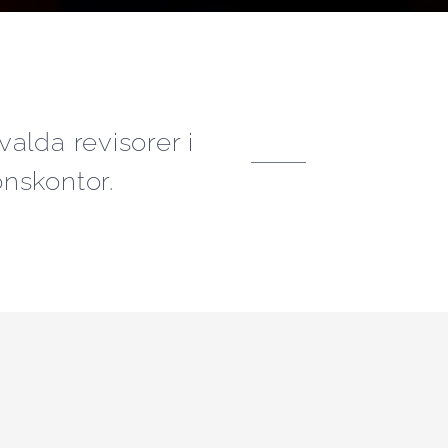
alda revisorer i
nskontor.