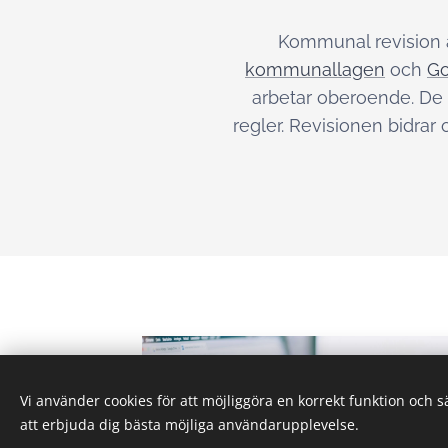
Kommunal revision ä
kommunallagen
och
Go
arbetar oberoende. De 
regler. Revisionen bidrar
Vi använder cookies för att möjliggöra en korrekt funktion och 
att erbjuda dig bästa möjliga användarupplevelse.