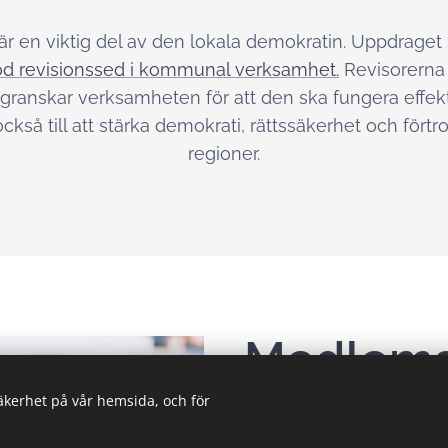
r en viktig del av den lokala demokratin. Uppdraget 
d revisionssed i kommunal verksamhet.
Revisorerna 
granskar verksamheten för att den ska fungera effekti
 också till att stärka demokrati, rättssäkerhet och fö
regioner.
Medlem
säkerhet på vår hemsida, och för
Kommuner och regioner