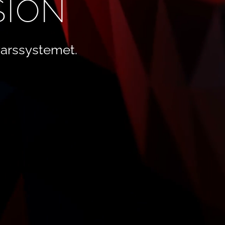
SION
arssystemet.