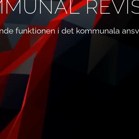
MUNAL REVI
nde funktionen i det kommunala ansv