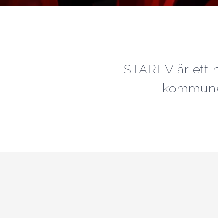
STAREV är ett n
kommuner