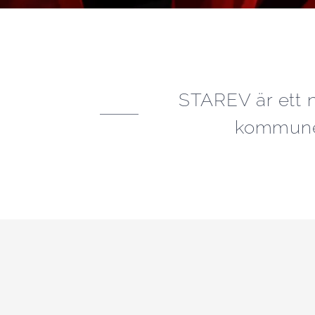
STAREV är ett n
kommuner