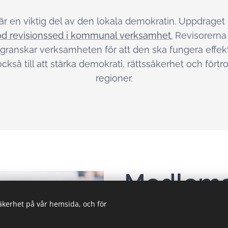
r en viktig del av den lokala demokratin. Uppdraget 
d revisionssed i kommunal verksamhet.
Revisorerna 
granskar verksamheten för att den ska fungera effekti
 också till att stärka demokrati, rättssäkerhet och fö
regioner.
Medlem
säkerhet på vår hemsida, och för
Kommuner och regioner