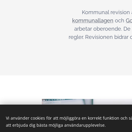
Kommunal revision ä
kommunallagen
och
Go
arbetar oberoende. De 
regler. Revisionen bidrar
Vi använder cookies för att möjliggöra en korrekt funktion och 
att erbjuda dig bästa möjliga användarupplevelse.