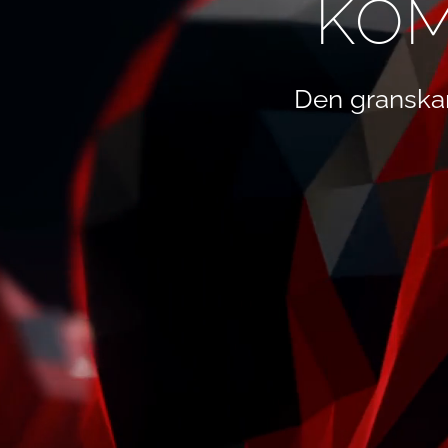
KOM
Den granska