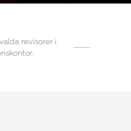
alda revisorer i
nskontor.