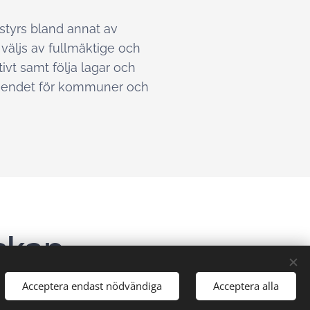
styrs bland annat av
väljs av fullmäktige och
vt samt följa lagar och
rtroendet för kommuner och
skap
Acceptera endast nödvändiga
Acceptera alla
 som har egna revisionskontor kan