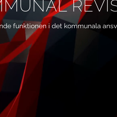
MUNAL REVI
nde funktionen i det kommunala ansv