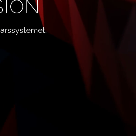
SION
arssystemet.