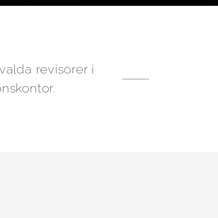
alda revisorer i
nskontor.