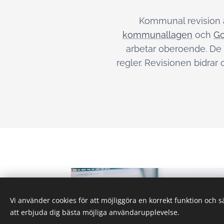
Kommunal revision ä
kommunallagen
och
Go
arbetar oberoende. De 
regler. Revisionen bidrar
Vi använder cookies för att möjliggöra en korrekt funktion och 
att erbjuda dig bästa möjliga användarupplevelse.