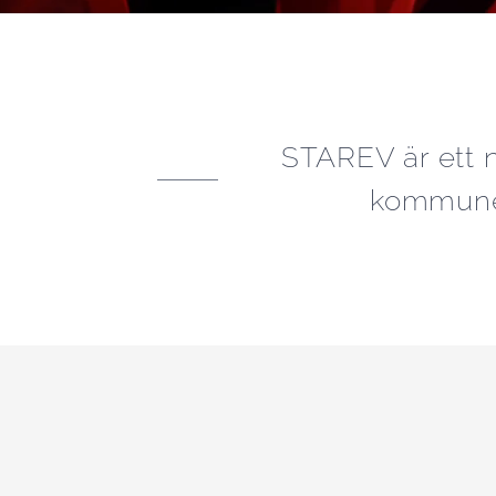
STAREV är ett n
kommuner