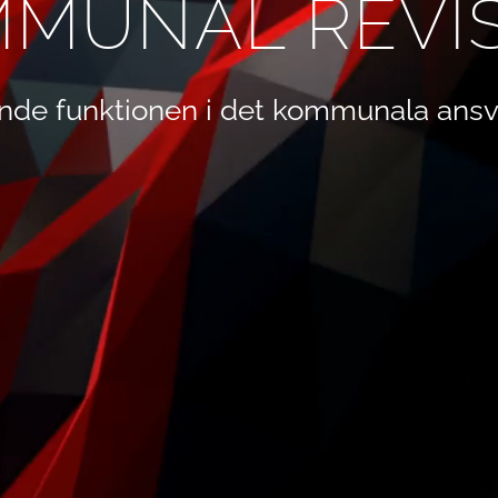
MUNAL REVI
nde funktionen i det kommunala ansv