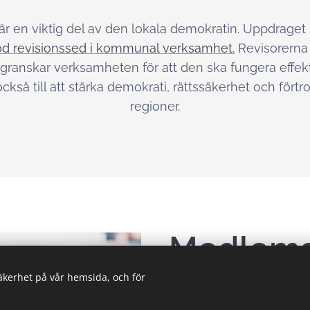
r en viktig del av den lokala demokratin. Uppdraget 
d revisionssed i kommunal verksamhet.
Revisorerna 
granskar verksamheten för att den ska fungera effekti
 också till att stärka demokrati, rättssäkerhet och fö
regioner.
Medlem
säkerhet på vår hemsida, och för
Kommuner och regioner