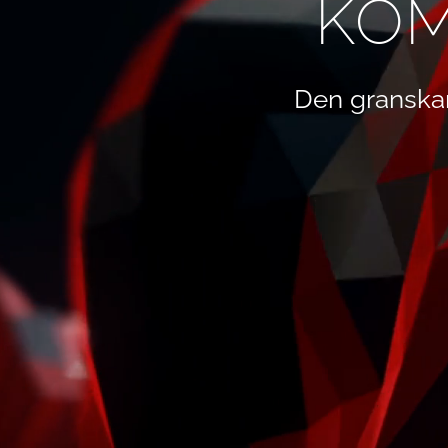
KOM
Den granska