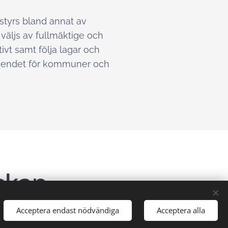
styrs bland annat av
väljs av fullmäktige och
vt samt följa lagar och
rtroendet för kommuner och
skap
Acceptera endast nödvändiga
Acceptera alla
 som har egna revisionskontor kan