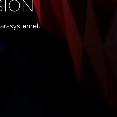
SION
arssystemet.