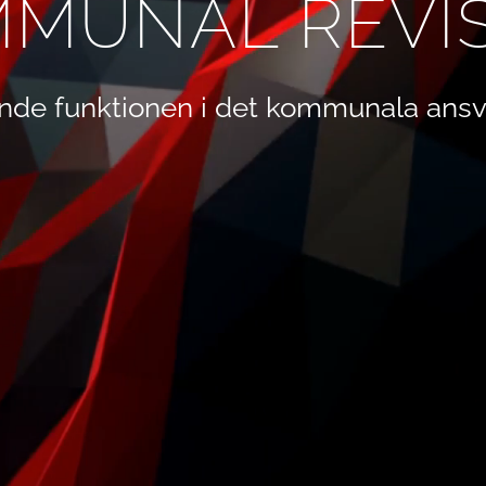
MUNAL REVI
nde funktionen i det kommunala ansv