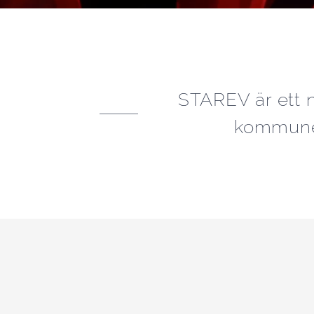
STAREV är ett n
kommuner