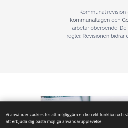
Kommunal revision ä
kommunallagen
och
Go
arbetar oberoende. De 
regler. Revisionen bidrar
Vi använder cookies för att möjliggöra en korrekt funktion och 
att erbjuda dig bästa möjliga användarupplevelse.