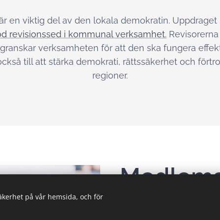
r en viktig del av den lokala demokratin. Uppdraget 
d revisionssed i kommunal verksamhet.
Revisorerna 
granskar verksamheten för att den ska fungera effekti
 också till att stärka demokrati, rättssäkerhet och fö
regioner.
Medlem
säkerhet på vår hemsida, och för
Kommuner och regioner