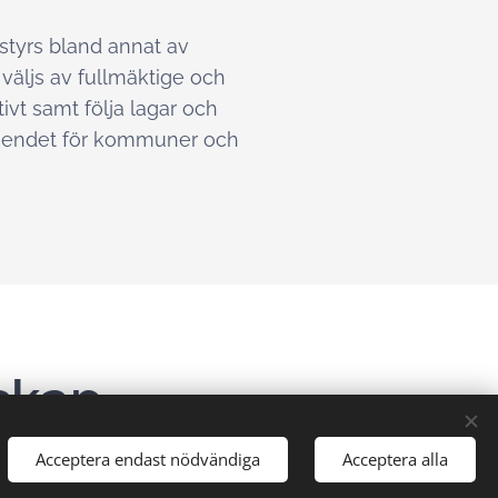
styrs bland annat av
väljs av fullmäktige och
vt samt följa lagar och
rtroendet för kommuner och
skap
Acceptera endast nödvändiga
Acceptera alla
 som har egna revisionskontor kan