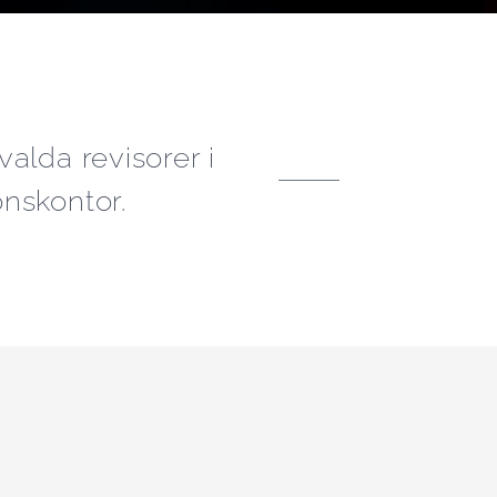
alda revisorer i
nskontor.