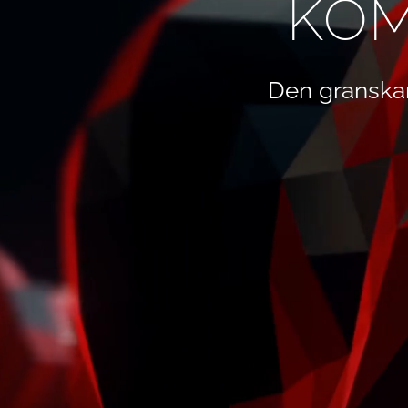
KOM
Den granska