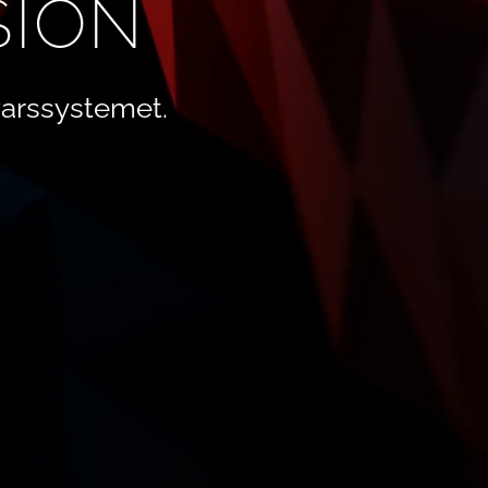
SION
arssystemet.