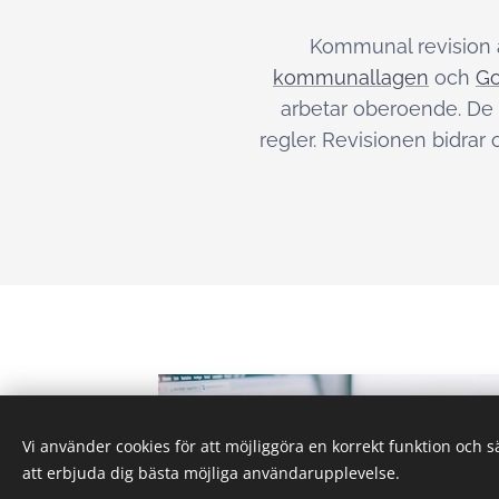
Kommunal revision ä
kommunallagen
och
Go
arbetar oberoende. De 
regler. Revisionen bidrar
Vi använder cookies för att möjliggöra en korrekt funktion och 
att erbjuda dig bästa möjliga användarupplevelse.