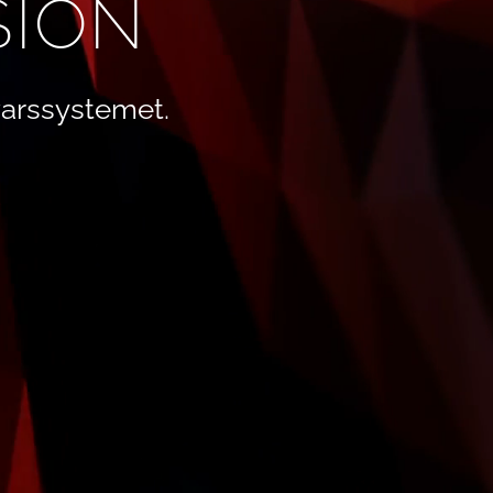
SION
arssystemet.