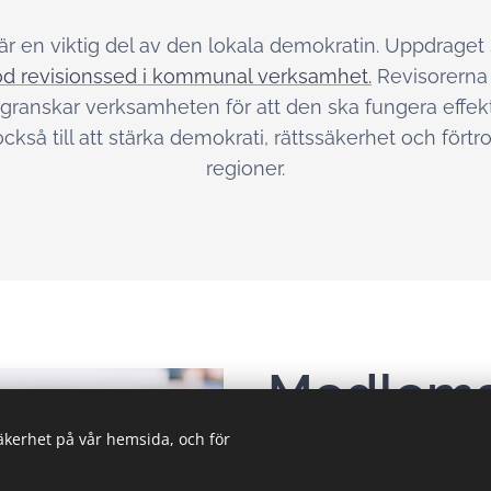
r en viktig del av den lokala demokratin. Uppdraget 
d revisionssed i kommunal verksamhet.
Revisorerna 
granskar verksamheten för att den ska fungera effekti
 också till att stärka demokrati, rättssäkerhet och fö
regioner.
Medlem
säkerhet på vår hemsida, och för
Kommuner och regioner