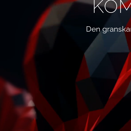
KOM
Den granska