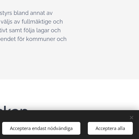
styrs bland annat av
väljs av fullmäktige och
vt samt följa lagar och
rtroendet för kommuner och
skap
Acceptera endast nödvändiga
Acceptera alla
 som har egna revisionskontor kan