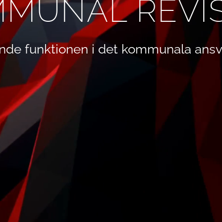
MUNAL REVI
nde funktionen i det kommunala ansv