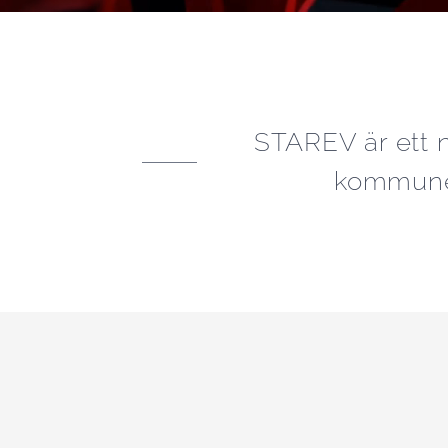
STAREV är ett n
kommuner