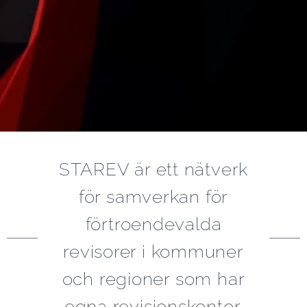
STAREV är ett nätverk
för samverkan för
förtroendevalda
revisorer i kommuner
och regioner som har
egna revisionskontor.