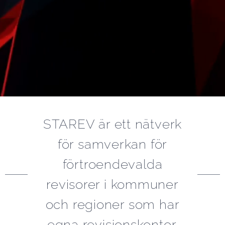
STAREV är ett nätverk
för samverkan för
förtroendevalda
revisorer i kommuner
och regioner som har
egna revisionskontor.