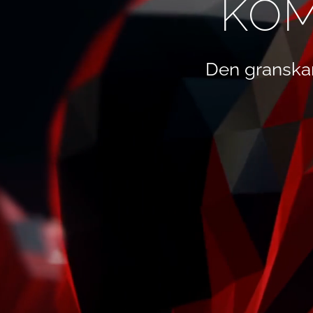
KOM
Den granska