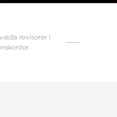
alda revisorer i
nskontor.