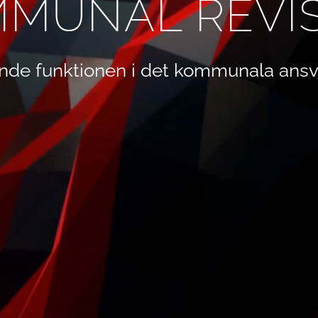
MUNAL REVI
nde funktionen i det kommunala ansv