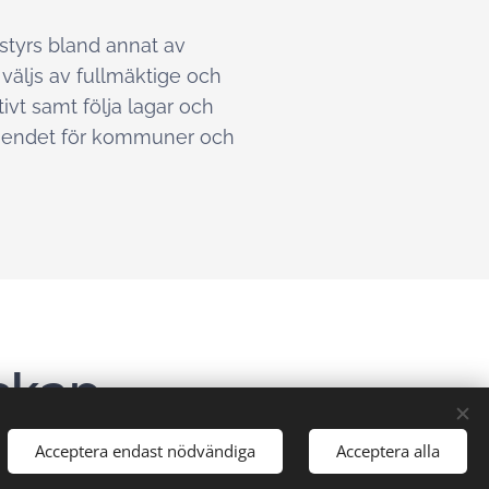
styrs bland annat av
väljs av fullmäktige och
vt samt följa lagar och
rtroendet för kommuner och
skap
Acceptera endast nödvändiga
Acceptera alla
 som har egna revisionskontor kan