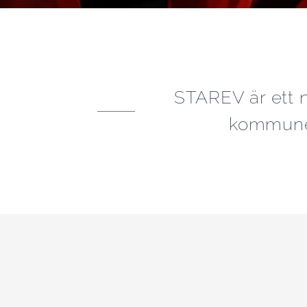
STAREV är ett n
kommuner