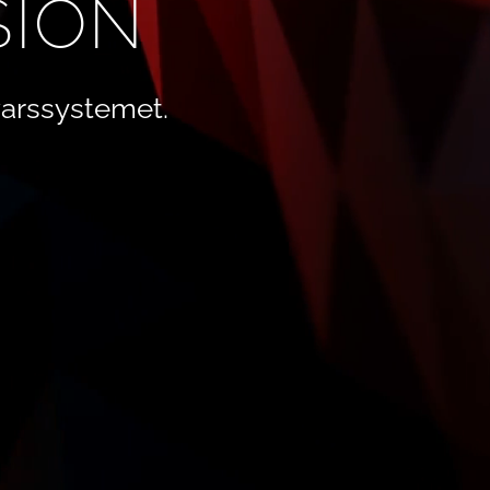
SION
arssystemet.