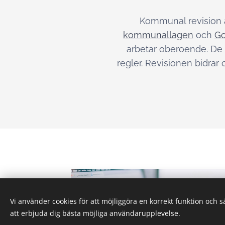
Kommunal revision ä
kommunallagen
och
Go
arbetar oberoende. De 
regler. Revisionen bidrar
Vi använder cookies för att möjliggöra en korrekt funktion och 
att erbjuda dig bästa möjliga användarupplevelse.