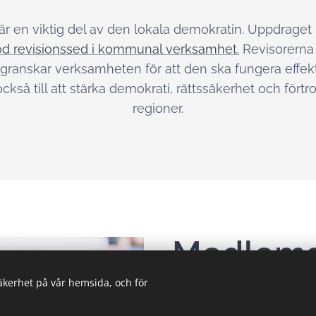
r en viktig del av den lokala demokratin. Uppdraget 
d revisionssed i kommunal verksamhet.
Revisorerna 
granskar verksamheten för att den ska fungera effekti
 också till att stärka demokrati, rättssäkerhet och fö
regioner.
Medlem
säkerhet på vår hemsida, och för
Kommuner och regioner