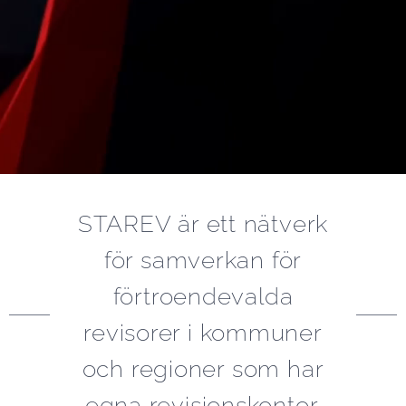
STAREV är ett nätverk
för samverkan för
förtroendevalda
revisorer i kommuner
och regioner som har
egna revisionskontor.