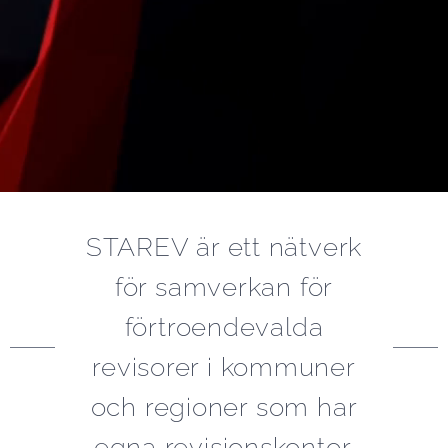
STAREV är ett nätverk
för samverkan för
förtroendevalda
revisorer i kommuner
och regioner som har
egna revisionskontor.