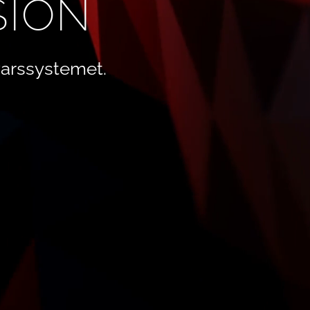
SION
arssystemet.