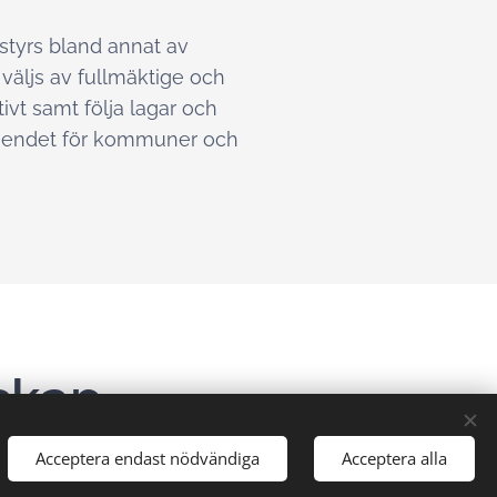
styrs bland annat av
väljs av fullmäktige och
vt samt följa lagar och
rtroendet för kommuner och
skap
Acceptera endast nödvändiga
Acceptera alla
 som har egna revisionskontor kan