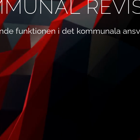
MUNAL REVI
nde funktionen i det kommunala ansv