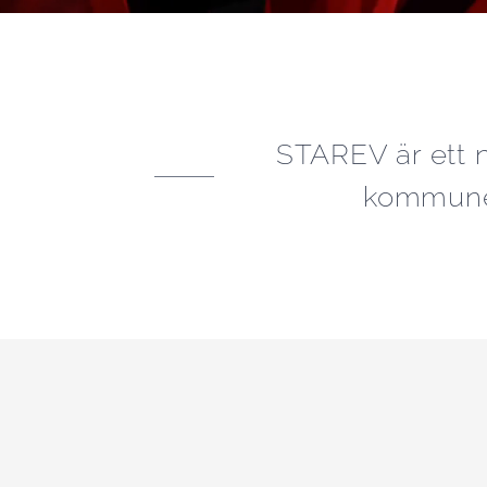
STAREV är ett n
kommuner