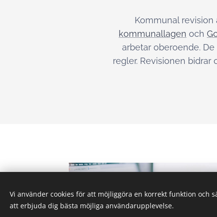
Kommunal revision ä
kommunallagen
och
Go
arbetar oberoende. De 
regler. Revisionen bidrar
Vi använder cookies för att möjliggöra en korrekt funktion och 
att erbjuda dig bästa möjliga användarupplevelse.