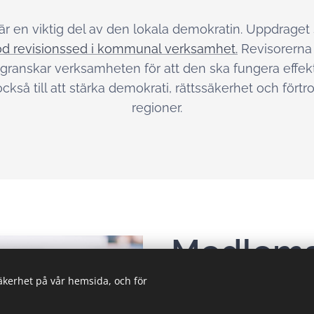
r en viktig del av den lokala demokratin. Uppdraget 
d revisionssed i kommunal verksamhet.
Revisorerna 
granskar verksamheten för att den ska fungera effekti
 också till att stärka demokrati, rättssäkerhet och fö
regioner.
Medlem
säkerhet på vår hemsida, och för
Kommuner och regioner