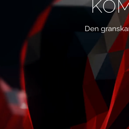
KOM
Den granska