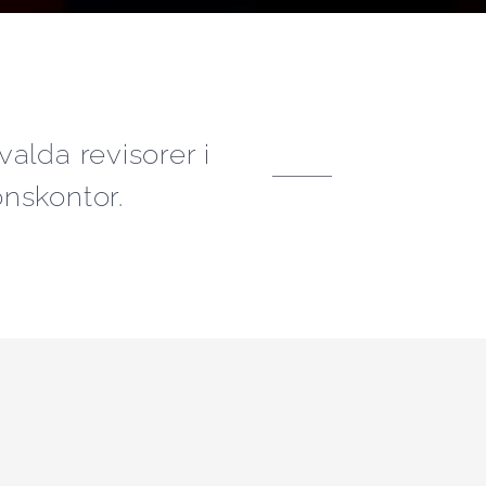
alda revisorer i
nskontor.