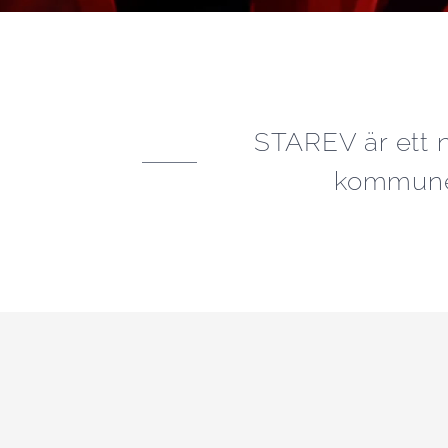
STAREV är ett n
kommuner