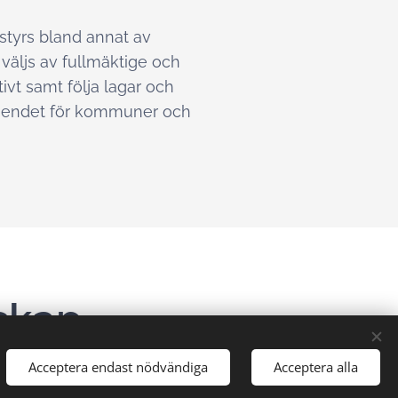
styrs bland annat av
väljs av fullmäktige och
vt samt följa lagar och
rtroendet för kommuner och
skap
Acceptera endast nödvändiga
Acceptera alla
 som har egna revisionskontor kan