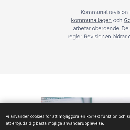
Kommunal revision ä
kommunallagen
och
Go
arbetar oberoende. De 
regler. Revisionen bidrar
Vi använder cookies för att möjliggöra en korrekt funktion och 
att erbjuda dig bästa möjliga användarupplevelse.