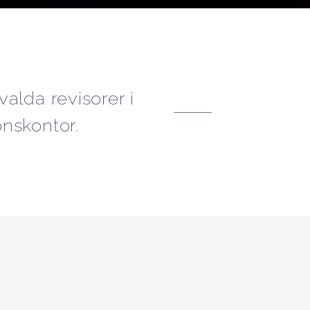
alda revisorer i
nskontor.