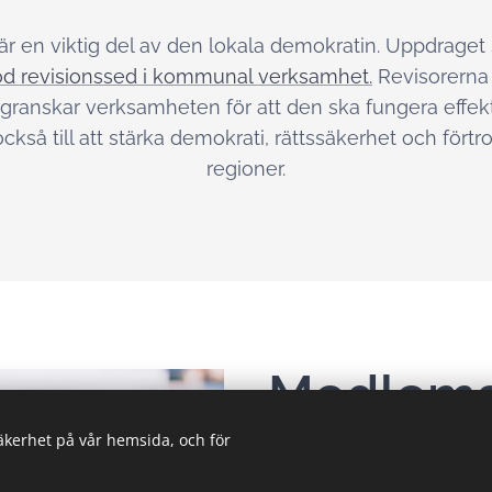
r en viktig del av den lokala demokratin. Uppdraget 
d revisionssed i kommunal verksamhet.
Revisorerna 
granskar verksamheten för att den ska fungera effekti
 också till att stärka demokrati, rättssäkerhet och fö
regioner.
Medlem
säkerhet på vår hemsida, och för
Kommuner och regioner