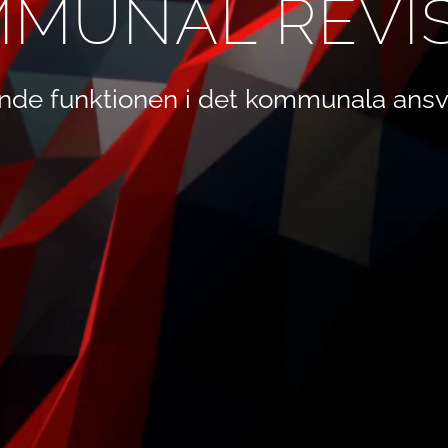
MUNAL REVI
nde funktionen i det kommunala ansv