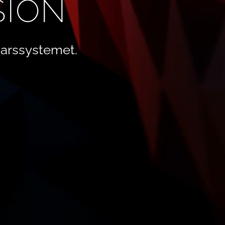
SION
arssystemet.