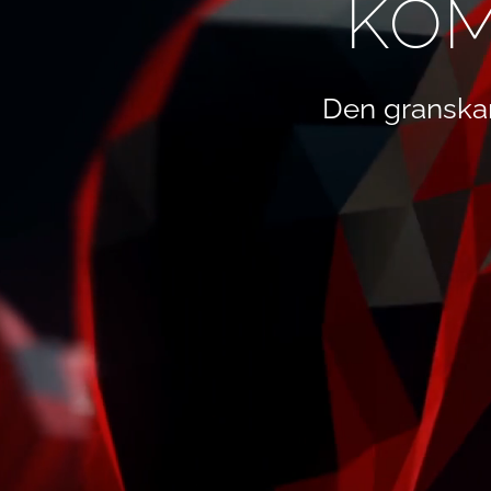
KOM
Den granska