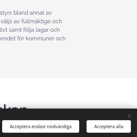
styrs bland annat av
väljs av fullmäktige och
vt samt följa lagar och
rtroendet för kommuner och
skap
Acceptera endast nödvändiga
Acceptera alla
 som har egna revisionskontor kan