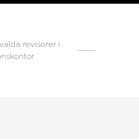
alda revisorer i
nskontor.