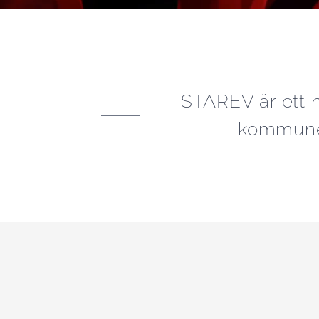
STAREV är ett n
kommuner