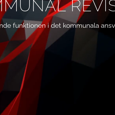
MUNAL REVI
nde funktionen i det kommunala ansv