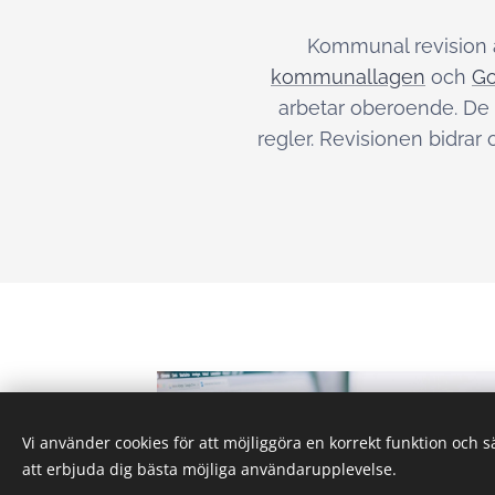
Kommunal revision ä
kommunallagen
och
Go
arbetar oberoende. De 
regler. Revisionen bidrar
Vi använder cookies för att möjliggöra en korrekt funktion och 
att erbjuda dig bästa möjliga användarupplevelse.