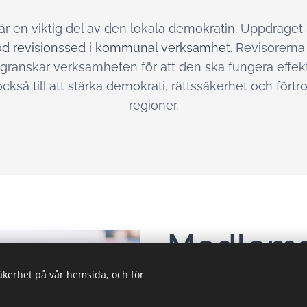
r en viktig del av den lokala demokratin. Uppdraget 
d revisionssed i kommunal verksamhet.
Revisorerna 
granskar verksamheten för att den ska fungera effekti
 också till att stärka demokrati, rättssäkerhet och fö
regioner.
Medlem
säkerhet på vår hemsida, och för
Kommuner och regioner