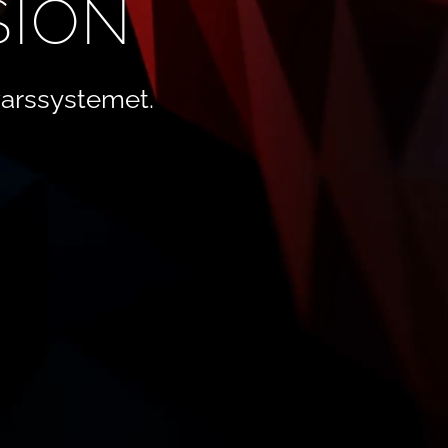
SION
arssystemet.