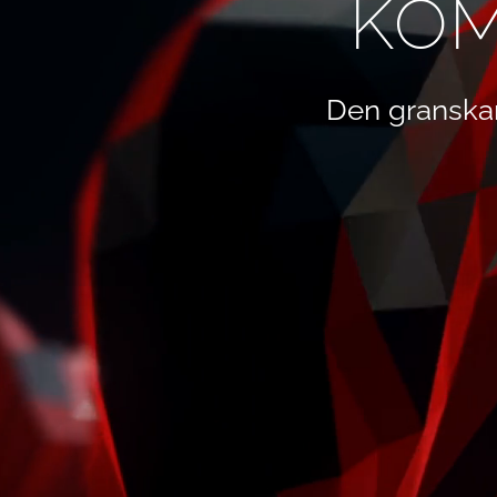
KOM
Den granska