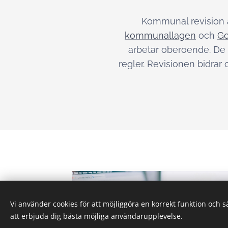
Kommunal revision ä
kommunallagen
och
Go
arbetar oberoende. De 
regler. Revisionen bidrar
Vi använder cookies för att möjliggöra en korrekt funktion och 
att erbjuda dig bästa möjliga användarupplevelse.