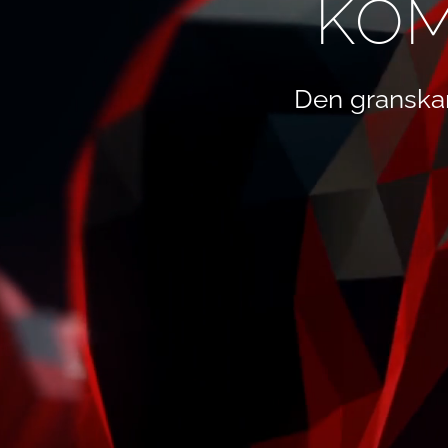
KOM
Den granska