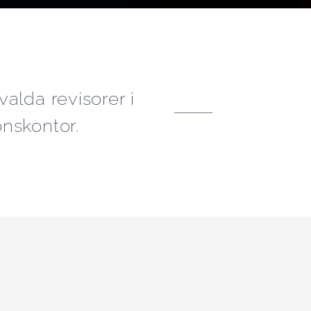
alda revisorer i
nskontor.