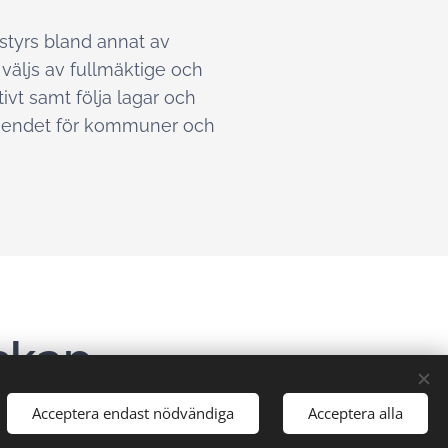
styrs bland annat av
väljs av fullmäktige och
vt samt följa lagar och
rtroendet för kommuner och
skap
Acceptera endast nödvändiga
Acceptera alla
 som har egna revisionskontor kan