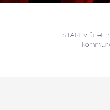
STAREV är ett n
kommuner