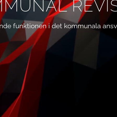
MUNAL REVI
nde funktionen i det kommunala ansv