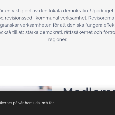
r en viktig del av den lokala demokratin. Uppdraget 
d revisionssed i kommunal verksamhet.
Revisorerna 
granskar verksamheten för att den ska fungera effekti
 också till att stärka demokrati, rättssäkerhet och fö
regioner.
Medlem
säkerhet på vår hemsida, och för
Kommuner och regioner