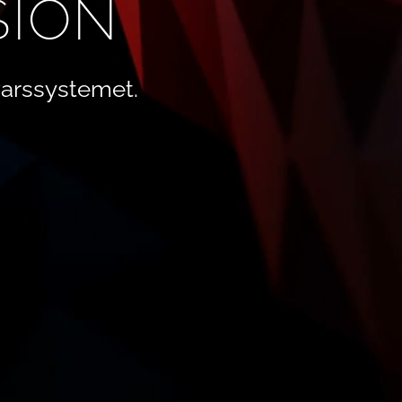
SION
arssystemet.