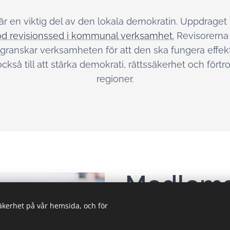
r en viktig del av den lokala demokratin. Uppdraget 
d revisionssed i kommunal verksamhet.
Revisorerna 
granskar verksamheten för att den ska fungera effekti
 också till att stärka demokrati, rättssäkerhet och fö
regioner.
Medlem
säkerhet på vår hemsida, och för
Kommuner och regioner