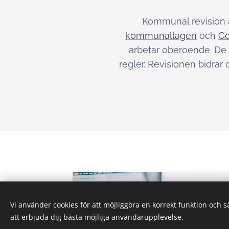
Kommunal revision ä
kommunallagen
och
Go
arbetar oberoende. De 
regler. Revisionen bidrar
Vi använder cookies för att möjliggöra en korrekt funktion och 
att erbjuda dig bästa möjliga användarupplevelse.