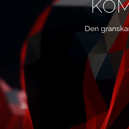
KOM
Den granska