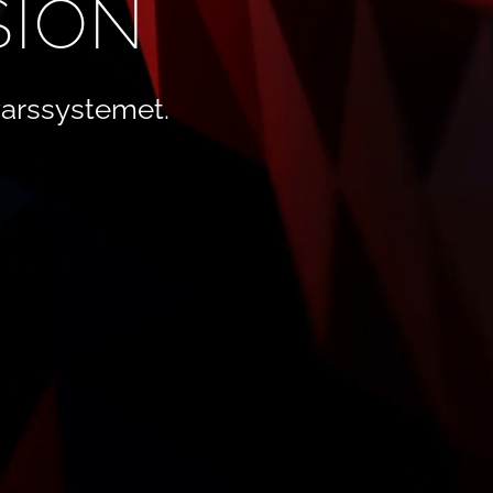
SION
arssystemet.