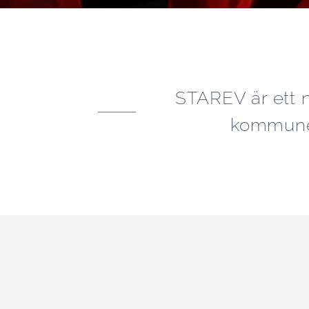
STAREV är ett n
kommuner