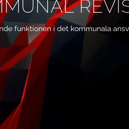
MUNAL REVI
nde funktionen i det kommunala ansv