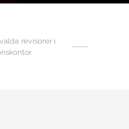
alda revisorer i
nskontor.