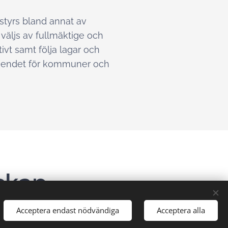
styrs bland annat av
väljs av fullmäktige och
vt samt följa lagar och
rtroendet för kommuner och
skap
Acceptera endast nödvändiga
Acceptera alla
 som har egna revisionskontor kan